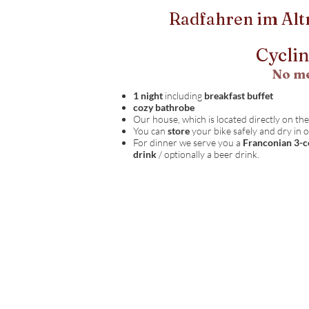
Radfahren im Alt
Cyclin
No me
1 night
including
breakfast buffet
cozy bathrobe
Our house, which is located directly on the
You can
store
your bike safely and dry in 
For dinner we serve you a
Franconian 3-
drink
/ optionally a beer drink.