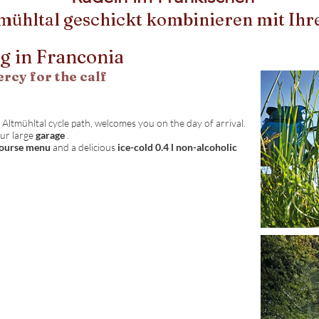
mühltal geschickt kombinieren mit Ih
g in Franconia
rcy for the calf
 Altmühltal cycle path, welcomes you on the day of arrival.
our large
garage
.
course menu
and a delicious
ice-cold 0.4 l non-alcoholic