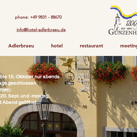
phone: +49 9831 - 88670​
info@hotel-adlerbraeu.de
Adlerbraeu
hotel
restaurant
meetin
 bis 15. Oktober nur abends
ttags geschlossen
men:
20. Sept. und -montag,
nd Abend geöffnet