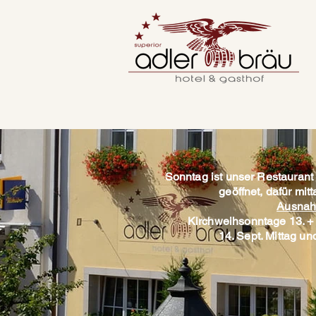
Sonntag ist unser Restaurant
geöffnet, dafür mi
Ausnah
Kirchweihsonntage 13. + 
14. Sept. Mittag u