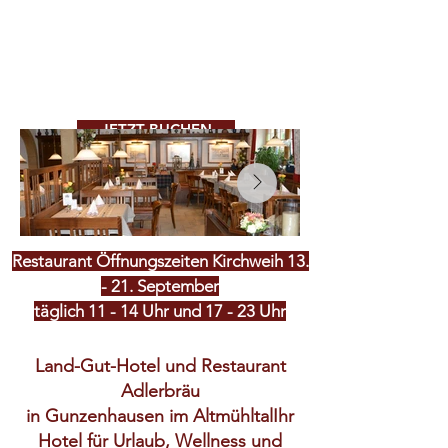
Ausnahmen:
Kirchweihsonntage 13. + 20.
Sept. und -montag,
14. Sept. Mittag und Abend
geöffnet
JETZT BUCHEN
Restaurant Öffnungszeiten Kirchweih 13.
- 21. September
täglich 11 - 14 Uhr und
17 - 23 Uhr
Land-Gut-Hotel und Restaurant
Adlerbräu
in Gunzenhausen im AltmühltalIhr
Hotel für Urlaub, Wellness und