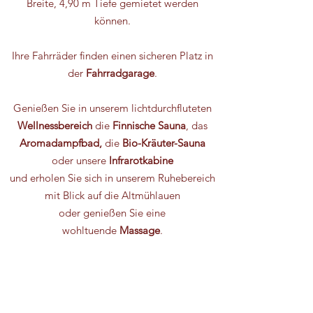
Breite, 4,90 m Tiefe gemietet werden
können.
Ihre Fahrräder finden einen sicheren Platz in
der
Fahrradgarage
.
Genießen Sie in unserem lichtdurchfluteten
Wellnessbereich
die
Finnische Sauna
, das
Aromadampfbad,
die
Bio-Kräuter-Sauna
oder unsere
Infrarotkabine
und erholen Sie sich in unserem Ruhebereich
mit Blick auf die Altmühlauen
oder genießen Sie eine
wohltuende
Massage
.
In unserem
ausgezeichneten Restaurant
verwöhnen wir Sie
mit regionalen, saisonalen und