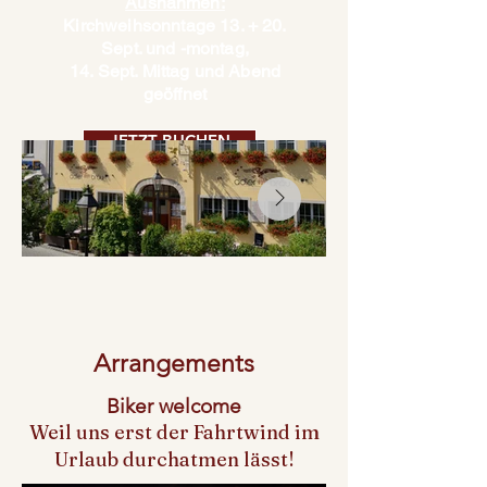
Ausnahmen:
Kirchweihsonntage 13. + 20.
Sept. und -montag,
14. Sept. Mittag und Abend
geöffnet
JETZT BUCHEN
Arrangements
Biker welcome
Weil uns erst der Fahrtwind im
Urlaub durchatmen lässt!