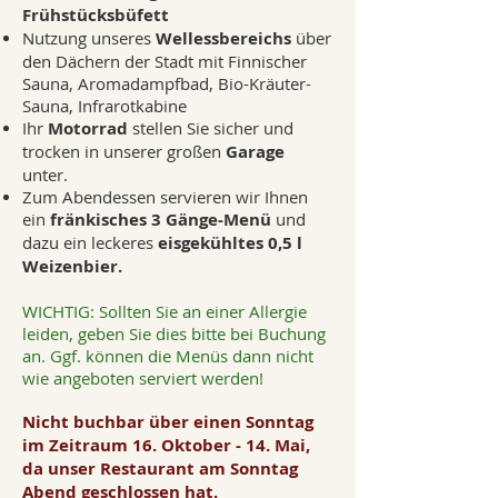
Frühstücksbüfett
Nutzung unseres
Wellessbereichs
über
den Dächern der Stadt mit Finnischer
Sauna, Aromadampfbad, Bio-Kräuter-
Sauna, Infrarotkabine
Ihr
Motorrad
stellen Sie sicher und
trocken in unserer großen
Garage
unter.
Zum Abendessen servieren wir Ihnen
ein
fränkisches 3 Gänge-Menü
und
dazu ein leckeres
eisgekühltes 0,5 l
Weizenbier.
WICHTIG: Sollten Sie an einer Allergie
leiden, geben Sie dies bitte bei Buchung
an. Ggf. können die Men
üs dann nicht
wie angeboten serviert werden!
Nicht buchbar über einen Sonntag
im Zeitraum 16. Oktober - 14. Mai,
da unser Restaurant am Sonntag
Abend geschlossen hat.